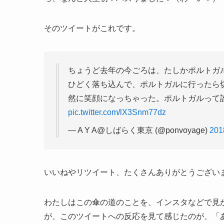
そのツイートがこれです。
ちょうど去年の今ごろは、たしかポルトガ
ひどく落ち込んで、ポルトガルに行ったら
然に笑顔になっちゃった。ポルトガルって
pic.twitter.com/lX3Snm77dz
— A Y A@しばらく東京 (@ponvoyage)
20
いいねやリツイート、たくさんありがとうござい
わたしはこの傘の道のことを、インスタなどで見
が、このツイートへの反応を見て感じたのが、「