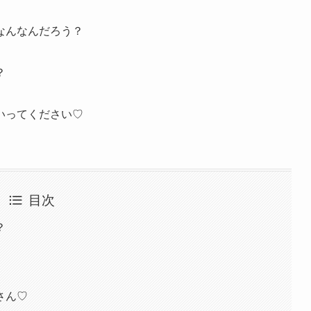
なんなんだろう？
？
いってください♡
目次
？
さん♡