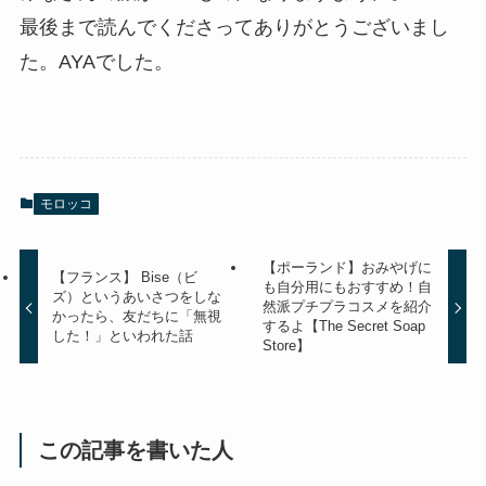
最後まで読んでくださってありがとうございまし
た。AYAでした。
モロッコ
【ポーランド】おみやげに
【フランス】 Bise（ビ
も自分用にもおすすめ！自
ズ）というあいさつをしな
然派プチプラコスメを紹介
かったら、友だちに「無視
するよ【The Secret Soap
した！」といわれた話
Store】
この記事を書いた人