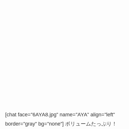
[chat face=”6AYA8.jpg” name=”AYA” align=”left”
border=”gray” bg=”none”] ボリュームたっぷり！