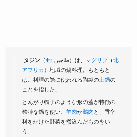
タジン
（
亜
:
طاجين
）は、
マグリブ
（
北
アフリカ
）地域の鍋料理。もともと
は、料理の際に使われる陶製の
土鍋
の
ことを指した。
とんがり帽子のような形の蓋が特徴の
独特な鍋を使い、
羊肉
か
鶏肉
と、香辛
料をかけた野菜を煮込んだものをい
う。